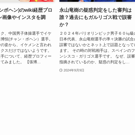
ンボヘン)のwiki経歴プロ
永山竜樹の疑惑判定をした審判は
ン画像やインスタを調
誰？過去にもガルリゴス戦で誤審
か？
ック、中国男子体操選手でイケ
２０２４年パリオリンピック男子６０㎏級
博恒(チャン・ボヘン）選手。
日本代表、永山竜樹選手の準々決勝の試合
での姿から、イケメンと言われ
誤審ではないかとネット上で話題となって
ックスだけではないようです。
ます。 その時の対戦相手は、スペインの
選手について、経歴プロフィー
ンシスコ・ガリゴス選手です。 なぜ、誤
てみました。 【張博...
指摘されているのか、疑惑の判定をし...
2024年9月9日