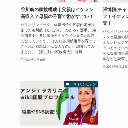
谷川航の家族構成｜父親はイケメン
張博恒(チャ
高収入？母親の子育て術がすごい！
フ！イケメ
査！
パリオリンピック、体操男子の代表内定が決
まった谷川航（たにがわ わたる）選手。 弟
パリオリンピ
の翔選手と共に体操界のイケメン兄弟と話題
メンと話題の張
になっています。 そんな谷川航選手を育てて
オリンピック
こられた両親はどんな人なのか、調査してみ
ているのはル
ました。 【谷川航の家族構成】 谷川...
そんな張博恒
ルなどを調査し
2024年9月16日
2024年9月16日
パリオリンピック