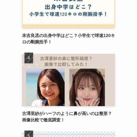
末吉良丞の出身中学はどこ？小学生で球速120キ
ロの剛腕投手！
古澤里紗がハーフのように鼻が高いのは整形？
画像比較で徹底調査！