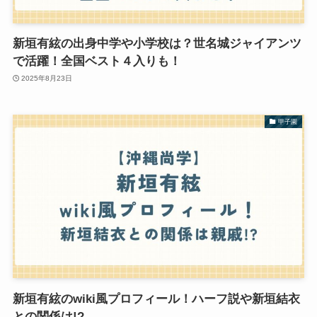
新垣有絃の出身中学や小学校は？世名城ジャイアンツ
で活躍！全国ベスト４入りも！
2025年8月23日
甲子園
新垣有絃のwiki風プロフィール！ハーフ説や新垣結衣
との関係は!?