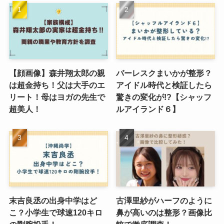
【顔画像】森井翔太郎の親
バーレスクまいかが整形？
は超金持ち！父は大手のエ
アイドル時代と検証したら
リート！母はヨガの先生で
驚きの変化が!?【シャッフ
超美人！
ルアイランド６】
末吉良丞の出身中学はど
古澤里紗がハーフのように
こ？小学生で球速120キロ
鼻が高いのは整形？画像比