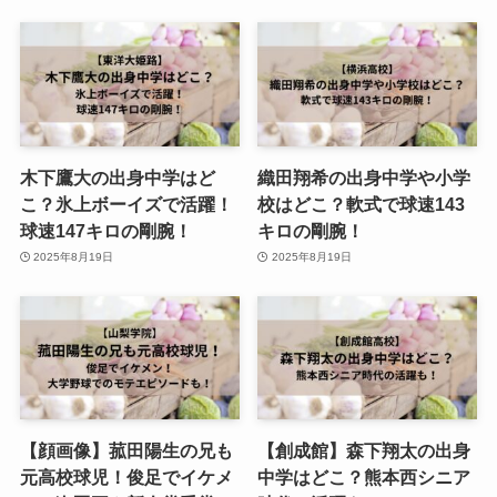
木下鷹大の出身中学はど
織田翔希の出身中学や小学
こ？氷上ボーイズで活躍！
校はどこ？軟式で球速143
球速147キロの剛腕！
キロの剛腕！
2025年8月19日
2025年8月19日
【顔画像】菰田陽生の兄も
【創成館】森下翔太の出身
元高校球児！俊足でイケメ
中学はどこ？熊本西シニア