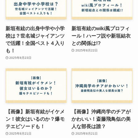
新垣有絃の出身中学や小学
新垣有絃のwiki風プロフィ
校は？世名城ジャイアンツ
ール！ハーフ説や新垣結衣
で活躍！全国ベスト４入り
との関係は!?
も！
2025年8月22日
2025年8月23日
【画像】新垣有絃がイケメ
【画像】沖縄尚学のチアが
ン！彼女はいるのか？爆モ
かわいい！斎藤飛鳥似の美
テエピソードも！
人な部長は誰？
2025年8月21日
2025年8月21日