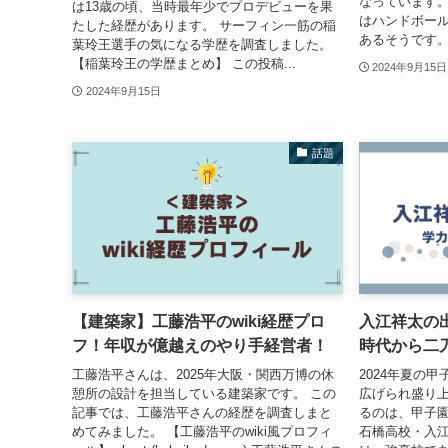
なっています。
は13歳の頃、当時最年少でプロデビューを果
はハンドボー
たした経歴があります。 サーフィン一筋の稲
あるそうです。
葉玲王選手の気になる学歴を調査しました。
【稲葉玲王の学歴まとめ】 この投稿...
2024年9月15日
2024年9月15日
話題
【建築家】工藤浩平のwiki経歴プロ
入江祥太の
フ！年収が億越えのやり手経営者！
時代から二
工藤浩平さんは、2025年大阪・関西万博の休
2024年夏の
憩所の設計を担当している建築家です。 この
広げられ盛り上
記事では、工藤浩平さんの経歴を調査しまと
るのは、甲子
めてみました。 【工藤浩平のwiki風プロフィ
石橋高校・入江