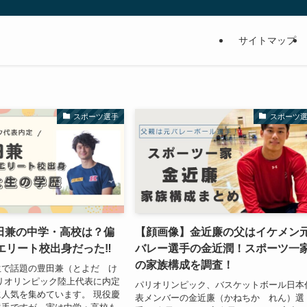
サイトマップ
スポーツ選手
スポーツ
田兼の中学・高校は？偏
【顔画像】金近廉の父はイケメン
エリート校出身だった‼
バレー選手の金近潤！スポーツ一
の家族構成を調査！
生で話題の豊田兼（とよだ け
リオリンピック陸上代表に内定
パリオリンピック、バスケットボール日本
人気を集めています。 現役慶
表メンバーの金近廉（かねちか れん）選