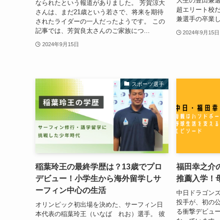
大生の豊田兼
なられたという報道がありました。 芳賀涼大
超エリート校だ
さんは、まだ21歳という若さで、将来を期待
兼選手の卒業し
されたライダーの一人だったようです。 この
記事では、芳賀良太さんのご家族につ...
2024年9月15日
2024年9月15日
スポーツ選手
稲葉玲王の最終学歴は？13歳でプロ
福田幸之介
デビュー！小学生から海外留学しサ
推薦入学！
ーフィン中心の生活
中日ドラゴン
投手が、初の公
オリンピック初出場を決めた、サーフィン日
る衝撃デビュ
本代表の稲葉玲王（いなば れお）選手。 彼