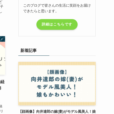
ど
このブログで皆さんの生活に笑顔をお届け
理子
できたらと思います。
し
詳細はこちらです
タメ
新着記事
i経
務
。
稿
ーリ
【顔画像】向井達郎の嫁(妻)がモデル風美人！娘