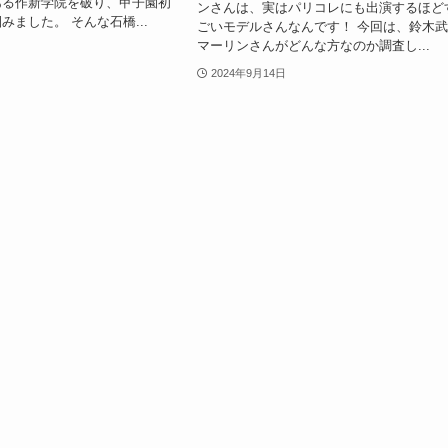
ある作新学院を破り、甲子園初
ンさんは、実はパリコレにも出演するほど
みました。 そんな石橋...
ごいモデルさんなんです！ 今回は、鈴木
マーリンさんがどんな方なのか調査し...
2024年9月14日