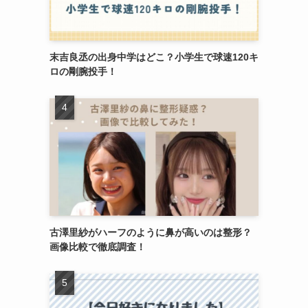
末吉良丞の出身中学はどこ？小学生で球速120キ
ロの剛腕投手！
古澤里紗がハーフのように鼻が高いのは整形？
画像比較で徹底調査！