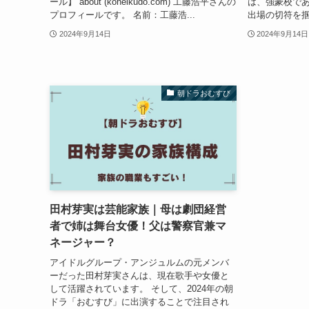
ール】 about (koheikudo.com) 工藤浩平さんの
は、強豪校で
プロフィールです。 名前：工藤浩...
出場の切符を掴
2024年9月14日
2024年9月14日
朝ドラおむすび
田村芽実は芸能家族｜母は劇団経営
者で姉は舞台女優！父は警察官兼マ
ネージャー？
アイドルグループ・アンジュルムの元メンバ
ーだった田村芽実さんは、現在歌手や女優と
して活躍されています。 そして、2024年の朝
ドラ「おむすび」に出演することで注目され