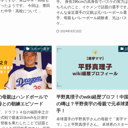
選手ですが、実は中学・高校も
手。 身長196cmの高身長でバスケの実力
ったようです。 今回は、豊田
ちろんのこと、イケメンで話題の選手です
た中学・高校について...
そんな金近選手の父親は元バレーボール選
手、母親もバレーボール経験者、兄はバス
ケ...
2024年9月15日
スポーツ選手
の母親はハンドボールで
平野真理子のwiki経歴プロフ！中
母との朝練エピソード
の噂は？平野美宇の母親で元卓球
手！
ズ、ドラフト４位の福田幸之介
式戦で最速151km/hを計測す
卓球選手の平野美宇さんの母親で「美宇マ
ー登板を果たしたことで話題と
マ」こと平野真理子さん。 卓球界のスタ