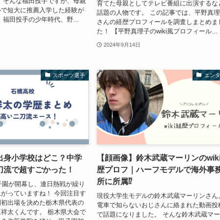
 そんな福田投手ですが、母親
育てた母親としてテレビ番組に出演するな
ルで短大に推薦入学した経験が
話題の人物です。 この記事では、平野真
 福田投手の少年時代、野...
さんの経歴プロフィールを調査しまとめま
た！ 【平野真理子のwiki風プロフィール...
2024年9月14日
スポーツ選手
エン
出身小学校はどこ？中学
【顔画像】鈴木武蔵マーリンのwik
刀流で超すごかった！
歴プロフ｜ハーフモデルで海外事
所に所属⁉
甲子園が開幕し、連日熱戦が繰り
がっていますね！ 今回注目す
現役大学生モデルの鈴木武蔵マーリンさん
園初出場を決めた栃木県代表の
電車で知らないおじさんに絡まれた動画投
祥太くんです。 栃木県大会で
で話題になりました。 そんな鈴木武蔵マ