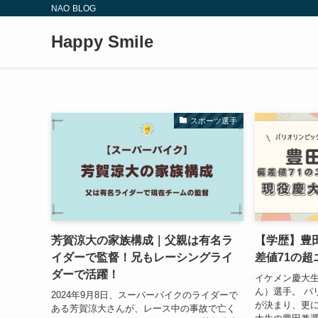
NAO BLOG
Happy Smile
スポーツ選手
芳賀涼大の家族構成｜父親は有名ラ
【学歴】豊
イダーで監督！兄もレーシングライ
差値71の超
ダーで活躍！
イケメン慶大
ん）選手。 パ
2024年9月8日、スーパーバイクのライダーで
が決まり、更に
ある芳賀涼大さんが、レース中の事故で亡く