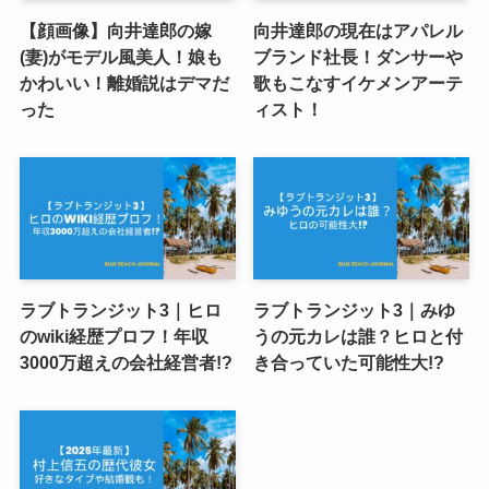
【顔画像】向井達郎の嫁
向井達郎の現在はアパレル
(妻)がモデル風美人！娘も
ブランド社長！ダンサーや
かわいい！離婚説はデマだ
歌もこなすイケメンアーテ
った
ィスト！
ラブトランジット3｜ヒロ
ラブトランジット3｜みゆ
のwiki経歴プロフ！年収
うの元カレは誰？ヒロと付
3000万超えの会社経営者!?
き合っていた可能性大!?