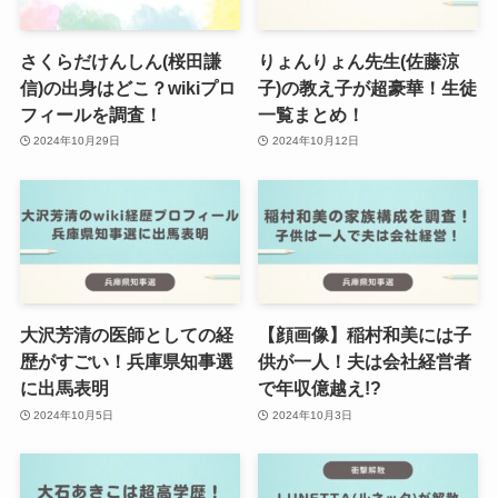
さくらだけんしん(桜田謙
りょんりょん先生(佐藤涼
信)の出身はどこ？wikiプロ
子)の教え子が超豪華！生徒
フィールを調査！
一覧まとめ！
2024年10月29日
2024年10月12日
大沢芳清の医師としての経
【顔画像】稲村和美には子
歴がすごい！兵庫県知事選
供が一人！夫は会社経営者
に出馬表明
で年収億越え!?
2024年10月5日
2024年10月3日