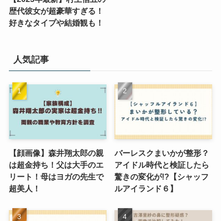
歴代彼女が超豪華すぎる！
好きなタイプや結婚観も！
人気記事
【顔画像】森井翔太郎の親
バーレスクまいかが整形？
は超金持ち！父は大手のエ
アイドル時代と検証したら
リート！母はヨガの先生で
驚きの変化が!?【シャッフ
超美人！
ルアイランド６】