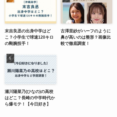
末吉良丞の出身中学はど
古澤里紗がハーフのように
こ？小学生で球速120キロ
鼻が高いのは整形？画像比
の剛腕投手！
較で徹底調査！
瀬川陽菜乃(ひなの)の高校
はどこ？長崎の中学時代か
ら爆モテ！【今日好き】