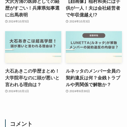
大沢芳清の医師としての経
【顔画像】稲村和美には子
歴がすごい！兵庫県知事選
供が一人！夫は会社経営者
に出馬表明
で年収億越え!?
2024年10月5日
2024年10月3日
大石あきこの学歴まとめ！
ルネッタのメンバー全員の
大学院卒なのに頭が悪いと
契約違反は何？金銭トラブ
言われる理由は？
ルや男関係で解散か？
2024年10月1日
2024年9月30日
コメント