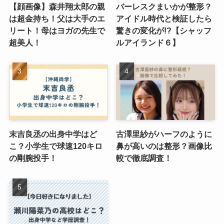
【顔画像】森井翔太郎の親
バーレスクまいかが整形？
は超金持ち！父は大手のエ
アイドル時代と検証したら
リート！母はヨガの先生で
驚きの変化が!?【シャッフ
超美人！
ルアイランド６】
末吉良丞の出身中学はど
古澤里紗がハーフのように
こ？小学生で球速120キロ
鼻が高いのは整形？画像比
の剛腕投手！
較で徹底調査！