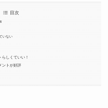
目次
声
ていない
トらしくていい！
メントが好評