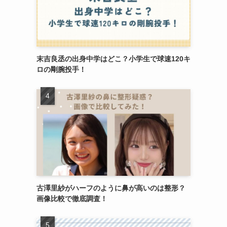
末吉良丞の出身中学はどこ？小学生で球速120キ
ロの剛腕投手！
古澤里紗がハーフのように鼻が高いのは整形？
画像比較で徹底調査！